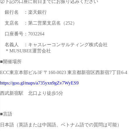
②下記の口座に前日までにお振り込みください
銀行名 ：楽天銀行
支店名 ：第二営業支店名（252）
口座番号：7032264
名義人 ：キャスレーコンサルティング株式会社
＊MUSUBEE運営会社
■開催場所
ECC東京本部ビル3F 〒160-0023 東京都新宿区西新宿7丁目6-4
https://goo.gl/maps/a735yxn9gZv7WyES9
西武新宿駅 北口より徒歩5分
■言語
日本語（英語または中国語、ベトナム語での質問は可能）