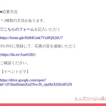
■応募方法
＊2種類の方法があります。
①
こちらのフォーム
を記入いただく
https://forms.gle/HdMGmk7VnffQ62hU7
②LINEに登録して、応募の旨を連絡いただく
(
https://lin.ee/Aue01BJ
)
ご確認ください。
【イベントビラ】
https://drive.google.com/open?
id=107thndSmmXnZNw3S_ojuHnXlSEeIFi2N
トップページへ戻