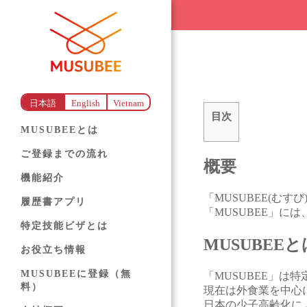
日本語
English
Vietnam
目次
MUSUBEEとは
ご登録までの流れ
概要
機能紹介
「MUSUBEE(む
履歴書アプリ
「MUSUBEE」に
特定技能ビザとは
MUSUBEE
お役立ち情報
MUSUBEEに登録（無
「MUSUBEE」
料）
現在は外食業を中心
日本の少子高齢化に