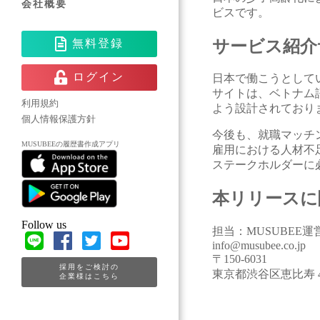
会社概要
ビスです。
サービス紹介
無料登録
ログイン
日本で働こうとして
サイトは、ベトナム
利用規約
よう設計されており
個人情報保護方針
今後も、就職マッチ
MUSUBEEの履歴書作成アプリ
雇用における人材不
ステークホルダーに
本リリースに
Follow us
担当：MUSUBEE
info@musubee.co.jp
〒150-6031
採用をご検討の
東京都渋谷区恵比寿 4
企業様はこちら