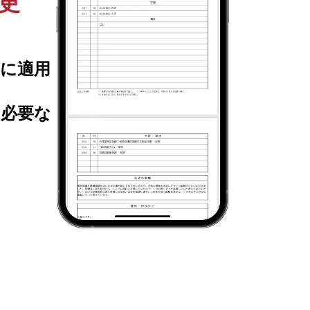
更
に適用
必要な