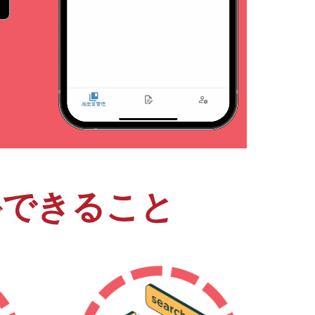
できること
で