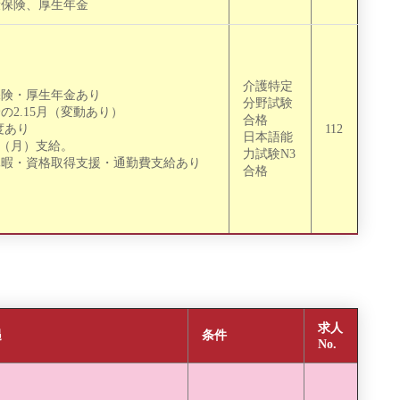
康保険、厚生年金
介護特定
保険・厚生年金あり
分野試験
の2.15月（変動あり）
合格
度あり
112
日本語能
円（月）支給。
力試験N3
休暇・資格取得支援・通勤費支給あり
合格
求人
遇
条件
No.