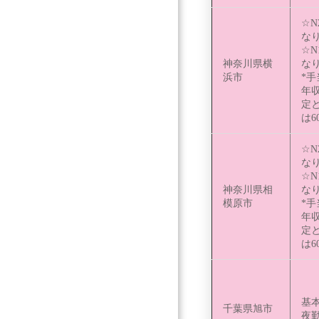
☆N
な
☆N
神奈川県横
な
浜市
*
年
定
は6
☆N
な
☆N
神奈川県相
な
模原市
*
年
定
は6
基本
千葉県旭市
夜勤