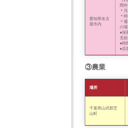
間外
＊月
＊時
愛知県名古
＊週
屋市内
の場
●深
支給
●時
●店
③農業
場所
千葉県山武郡芝
山町