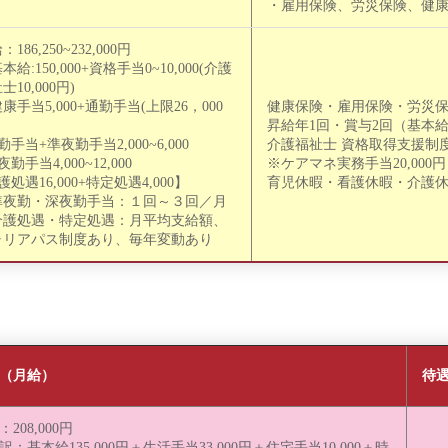
・雇用保険、労災保険、健
186,250~232,000円
本給:150,000+資格手当0~10,000(介護
士10,000円)
康手当5,000+通勤手当(上限26，000
健康保険・雇用保険・労災
昇給年1回・賞与2回（基本給
勤手当+準夜勤手当2,000~6,000
介護福祉士 資格取得支援制
夜勤手当4,000~12,000
※ケアマネ実務手当20,000
護処遇16,000+特定処遇4,000】
育児休暇・看護休暇・介護
準夜勤・深夜勤手当：１回～３回／月
介護処遇・特定処遇：月平均支給額、
ャリアパス制度あり、毎年変動あり
（月給）
待
208,000円
訳：基本給135,000円＋生活手当33,000円＋住宅手当10,000＋時