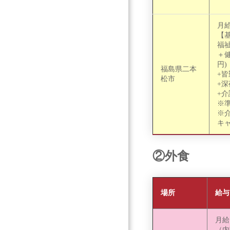
月給：
【基
福祉
＋健
円)
福島県二本
+皆
松市
+深
+介
※
※
キ
②外食
場所
給与
月給：
（内