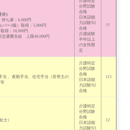
介護特定
分野試験
合格
月分）
日本語能
、持ち家：6,000円
力試験N2
パー2級）取得：5,000円
77
合格
得：10,000円
介護経験
日 交通費支給 上限40,000円
半年以上
の女性限
定
介護特定
分野試験
合格
手当 、夜勤手当、住宅手当（世帯主の
113
日本語能
回等
力試験N2
合格
介護特定
分野試験
合格
福祉士）
12
日本語能
力試験N3