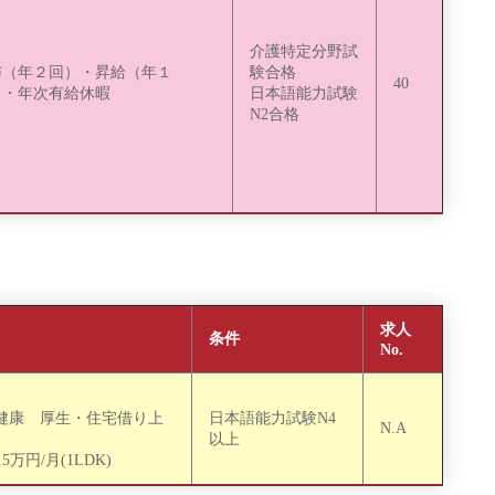
介護特定分野試
与（年２回）・昇給（年１
験合格
40
）・年次有給休暇
日本語能力試験
N2合格
求人
条件
No.
健康 厚生 ・住宅借り上
日本語能力試験N4
N.A
以上
5万円/月(1LDK)