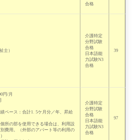
合格
介護特定
分野試験
合格
福祉士）
39
日本語能
力試験N3
合格
0円/月
円
介護特定
分野試験
績ペース：合計1. 5ケ月分／年、昇給
合格
97
日本語能
る個所の部を使用できる場合は、利用設
力試験N3
は別費用。（外部のアパート等の利用の
合格
。）