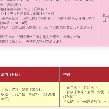
手当30,000円）
給は年齢年齢に準じて変動あり
間外手当は約23時間の時間外相当額
賞
3回深夜勤務（22時以降）6時間あり、時間外勤務が月間38時間
回
合年収30,70,000円。
夜加給（22時以降の勤務）について月間時間数により加給分を
間外手当が上記時間外手当を超えた場合、差額を支給
舗業績に応じた、決算時の特別支給金あり
給与（月給）
待遇
・賞与あり・昇給あり
月給：17万※残業ほぼなし
・社会保険等：雇用 労災 
収穫・出荷業務：時給950円(未経験
げ対応可
者可)
※近隣(3～4km)家賃相場:3～3.