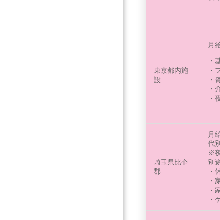
月給1
・基
東京都内施
・フ
設
・資
・介
・夜
月給
代
※夜
埼玉県比企
別
郡
・休
・家
・家
・ケ