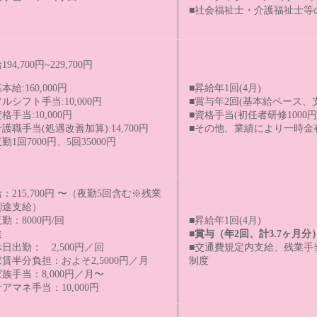
■社会福祉士・介護福祉士等
94,700円~229,700円
■昇給年1回(4月)
本給:160,000円
■賞与年2回(基本給ベース、
ルシフト手当:10,000円
■資格手当(初任者研修1000
格手当:10,000円
■その他、業績により一時金
護職手当(処遇改善加算):14,700円
勤1回7000円、5回35000円
：215,700円 〜（夜勤5回含む※残業
別途支給）
勤：8000円/回
■昇給年1回(4月)
途
■賞与（年2回、計3.7ヶ月分
日出勤： 2,500円／回
■交通費規定内支給、残業手
賃半分負担：およそ2,5000円／月
制度
族手当：8,000円／月〜
アマネ手当：10,000円