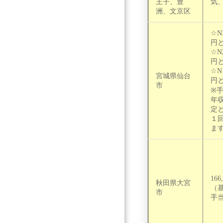
王子、豊
気
洲、文京区
☆N
円
☆N
円
☆N
宮城県仙台
円
市
※
年
定
１
ま
166
秋田県大宮
（基
市
手当