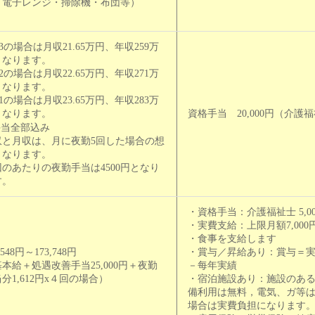
、電子レンジ・掃除機・布団等）
3の場合は月収21.65万円、年収259万
となります。
2の場合は月収22.65万円、年収271万
となります。
1の場合は月収23.65万円、年収283万
となります。
資格手当 20,000円（介護
手当全部込み
収と月収は、月に夜勤5回した場合の想
となります。
回のあたりの夜勤手当は4500円となり
す。
・資格⼿当：介護福祉士 5,00
・実費⽀給：上限⽉額7,000
・食事を支給します
,548円～173,748円
・賞与／昇給あり：賞与＝実
本給＋処遇改善⼿当25,000円＋夜勤
－每年実績
分1,612円x４回の場合）
・宿泊施設あり：施設のあ
備利用は無料，電気、ガ等
場合は実費負担になります