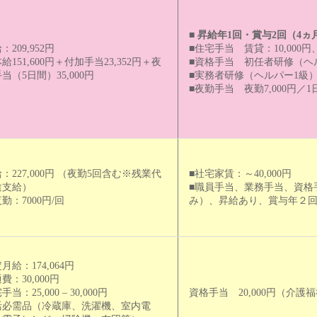
■
昇給年1回・賞与2回（4ヵ
：209,952円
■住宅手当 賃貸：10,000円
給151,600円＋付加手当23,352円＋夜
■資格手当 初任者研修（ヘル
当（5日間）35,000円
■実務者研修（ヘルパー1級）取
■夜勤手当 夜勤7,000円／1
：227,000円 （夜勤5回含む※残業代
■社宅家賃：～40,000円
途支給）
■職員手当、業務手当、資格
勤：7000円/回
み）、昇給あり、賞与年２
月給：174,064円
費：30,000円
手当：25,000 – 30,000円
資格手当 20,000円（介護
活必需品（冷蔵庫、洗濯機、室内電