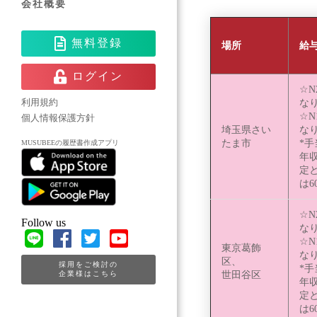
会社概要
無料登録
場所
給
ログイン
☆N
な
利用規約
☆N
個人情報保護方針
埼玉県さい
な
たま市
*
MUSUBEEの履歴書作成アプリ
年
定
は6
☆N
Follow us
な
☆N
東京葛飾
な
区、
採用をご検討の
*
世田谷区
企業様はこちら
年
定
は6