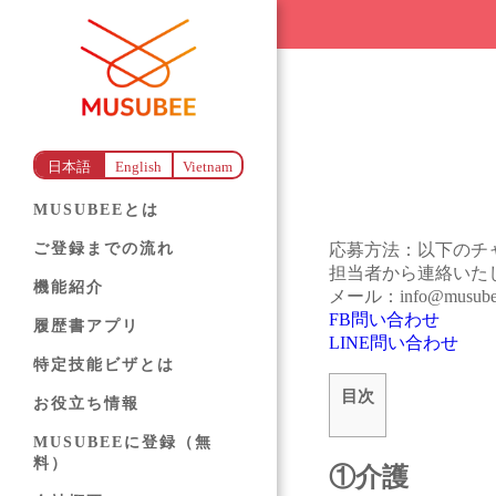
日本語
English
Vietnam
MUSUBEEとは
ご登録までの流れ
応募方法：以下のチャ
担当者から連絡いた
機能紹介
メール：info@musube
FB問い合わせ
履歴書アプリ
LINE問い合わせ
特定技能ビザとは
目次
お役立ち情報
MUSUBEEに登録（無
料）
①介護