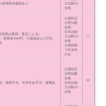
の資格取得援助あり
力試験N2
合格
介護特定
分野試験
合格
日本語能
支給額は業績・査定による)
力試験N2
77
円、実務者3000円、介護福祉士1万円)
合格
有
介護経験
３年女性
のみ
介護特定
分野試験
）
合格
50
当、資格手当、年末年始手当、退職金
日本語能
力試験N2
合格