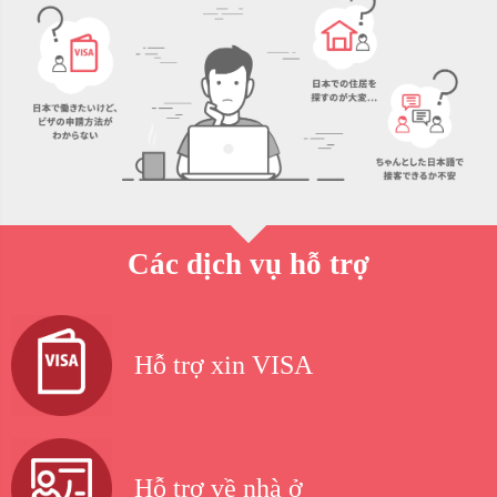
Các dịch vụ hỗ trợ
Hỗ trợ xin VISA
Hỗ trợ về nhà ở