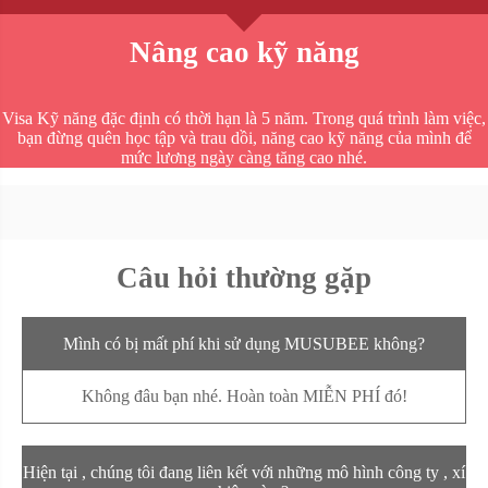
Nâng cao kỹ năng
Visa Kỹ năng đặc định có thời hạn là 5 năm. Trong quá trình làm việc,
bạn đừng quên học tập và trau dồi, năng cao kỹ năng của mình để
mức lương ngày càng tăng cao nhé.
Câu hỏi thường gặp
Mình có bị mất phí khi sử dụng MUSUBEE không?
Không đâu bạn nhé. Hoàn toàn MIỄN PHÍ đó!
Hiện tại , chúng tôi đang liên kết với những mô hình công ty , xí