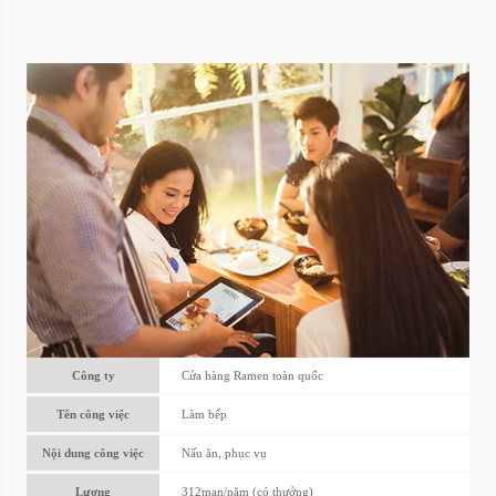
Công ty
Cửa hàng Ramen toàn quốc
Tên công việc
Làm bếp
Nội dung công việc
Nấu ăn, phục vụ
Lương
312man/năm (có thưởng)