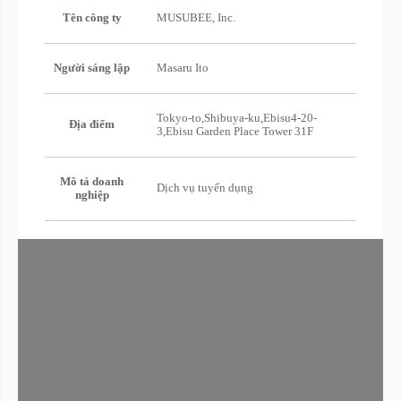
Tên công ty
MUSUBEE, Inc.
Người sáng lập
Masaru Ito
Tokyo-to,Shibuya-ku,Ebisu4-20-
Địa điểm
3,Ebisu Garden Place Tower 31F
Mô tả doanh
Dịch vụ tuyển dụng
nghiệp