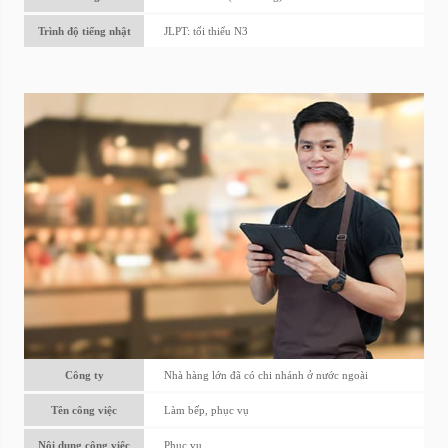
Trình độ tiếng nhật
JLPT: tối thiểu N3
Công ty
Nhà hàng lớn đã có chi nhánh ở nước ngoài
Tên công việc
Làm bếp, phục vụ
Nội dung công việc
Phục vụ