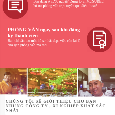
Bạn đang ở nước ngoài? Đừng lo vì MUSUBEE
hỗ trợ phỏng vấn trực tuyến qua điện thoại!
PHỎNG VẤN ngay sau khi đăng
ký thành viên
Bạn chỉ cần tạo một hồ sơ thât đẹp, việc còn lại là
chờ lịch phỏng vấn mà thôi.
CHÚNG TÔI SẼ GIỚI THIỆU CHO BẠN
NHỮNG CÔNG TY , XÍ NGHIỆP XUẤT SẮC
NHẤT