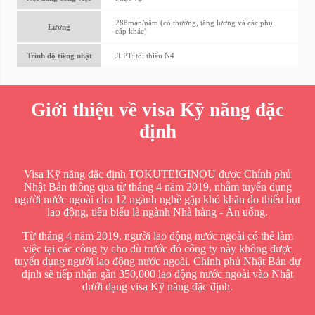
288man/năm (có thưởng, tăng lương và các phụ
Lương
cấp khác)
Trình độ tiếng nhật
JLPT: tối thiểu N4
Giới thiệu về visa Kỹ năng đặc
định
Visa Kỹ năng đặc định TOKUTEIGINOU được Chính phủ
Nhật Bản thông qua từ tháng 4 năm 2019, nhằm tuyển dụng
người nước ngoài cho 12 ngành nghề gặp khó khăn do thiếu hụt
lao động, tiêu biểu là ngành Nhà hàng - Ăn uống.
Từ tháng 4 năm 2019, người lao động nước ngoài có thể làm
việc tại các công ty cho dù trước đó công ty này không được
tuyển dụng người lao động nước ngoài. Chính phủ Nhật Bản dự
định sẽ tiếp nhận gần 350,000 lao động nước ngoài vào Nhật
dưới dạng visa Kỹ năng đặc định.