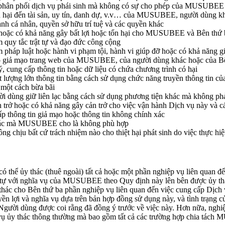
 phân phối dịch vụ phái sinh mà không có sự cho phép của MUSUBEE
n hại đến tài sản, uy tín, danh dự, v.v… của MUSUBEE, người dùng k
ảnh cá nhân, quyền sở hữu trí tuệ và các quyền khác
 hoặc có khả năng gây bất lợi hoặc tổn hại cho MUSUBEE và Bên thứ 
 quy tắc trật tự và đạo đức công cộng
 pháp luật hoặc hành vi phạm tội, hành vi giúp đỡ hoặc có khả năng g
o giả mạo trang web của MUSUBEE, của người dùng khác hoặc của B
, cung cấp thông tin hoặc dữ liệu có chứa chương trình có hại
 lượng lớn thông tin bằng cách sử dụng chức năng truyền thông tin củ
 một cách bừa bãi
 dùng giữ liên lạc bằng cách sử dụng phương tiện khác mà không phải
n trở hoặc có khả năng gây cản trở cho việc vận hành Dịch vụ này v
p thông tin giả mạo hoặc thông tin không chính xác
hác mà MUSUBEE cho là không phù hợp
hịu bất cứ trách nhiệm nào cho thiệt hại phát sinh do việc thực hiệ
hể ủy thác (thuê ngoài) tất cả hoặc một phần nghiệp vụ liên quan đế
tự với nghĩa vụ của MUSUBEE theo Quy định này lên bên được ủy thác
thác cho Bên thứ ba phần nghiệp vụ liên quan đến việc cung cấp Dị
ền lợi và nghĩa vụ dựa trên bản hợp đồng sử dụng này, và tình trạng
 Người dùng được coi rằng đã đồng ý trước về việc này. Hơn nữa, ngh
 vụ ủy thác thông thường mà bao gồm tất cả các trường hợp chia tách