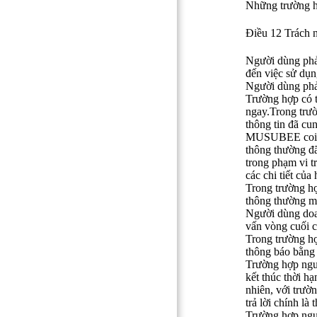
Những trường h
Đ
iề
u 12 Trách 
Người dùng phải
đến việc sử dụ
Người dùng phải
Trường hợp có t
ngay.
Trong trư
thông tin đã cu
MUSUBEE coi rằ
thông thường đã
trong phạm vi t
các chi tiết củ
Trong trường hợ
thông thường m
Người dùng doan
vấn vòng cuối c
Trong trường hợ
thông báo bằng 
Trường hợp ngườ
kết thúc thời h
nhiên, với trườ
trả lời chính là
Trường hợp ngư