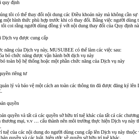
i quy định
ng tôi có thể thay đổi nội dung các Điều khoản này mà không cần sự
 một hình thức phù hợp trước khi có thay đổi.
Bằng việc người dùng t
 tôi coi rằng người dùng đồng ý với nội dung thay đổi của Quy định nà
i Dịch vụ được cung cấp
hức năng của Dịch vụ này, MUSUBEE có thể làm các việc sau:
óa bỏ chức năng được vận hành bởi dịch vụ này
bỏ toàn bộ hệ thống hoặc một phần chức năng của Dịch vụ này
uyền riêng tư
 lý và bảo vệ một cách an toàn các thông tin đã được đăng ký lên Dị
.
bản quyền
n quyền và tất cả các quyền sở hữu trí tuệ khác của tất cả các chương t
ên thương mại, v.v … cấu thành nên môi trường thực hiện Dịch vụ nà
.
í tuệ của các nội dung do người dùng cung cấp lên Dịch vụ này thuộc
 bản quyền và các luật, hiệp ước về quyền sở hữu trí tuệ khác.