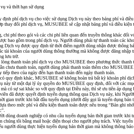
h vụ và thời hạn sử dụng
nh phí dịch vụ cho việc sử dụng Dịch vụ này theo bảng phí và điều k
p thay đổi phí dịch vụ, MUSUBEE sẽ cập nhật bảng phí và điều kiện t
g, chi phí theo gói và các chi phí liên quan đến truyền thông khác đối
ợc bao gồm trong phí dịch vụ. Người dùng phải tự thanh toán các kh
g Dịch vụ được quy định từ thời điểm người dùng nhận được thông bá
các tài khoản của người dùng thông thường mà không được đăng nhập tr
ng lưu trữ.
 lòng thanh toán phí dịch vụ cho MUSUBEE theo phương thức thanh to
vẫn chưa thanh toán, người dùng phải thanh toán thêm cho MUSUBEE 
ày tiếp theo của ngày đến hạn thanh toán đến ngày thanh toán.
 có quy định khác, MUSUBEE sẽ không hoàn trả bất kỳ khoản phí dịch
 này từ một đại lý ủy quyền do MUSUBEE quy định, đối với các mục c
mà có sự sai khác so với quy định tại Điều này, thì sẽ ưu tiên áp dụng
 viên đã được quyết định tuyển dụng thông qua
Dịch vụ này
, khi Ngườ
ời gian trước khi bắt đầu tuyển dụng (dưới đây gọi là tuyển dụng bán th
 dựa theo mức phí và điều kiện thanh toán được nêu trong “Bản ghi nhớ 
c”.
i dùng doanh nghiệp có nhu cầu tuyển dụng bán thời gian trước khi t
 chúng tôi bằng mail hoặc điện thoại cho người phụ trách. Việc tuyển
 người dùng thực hiện tuyển dụng bán thời gian mà không thông báo tr