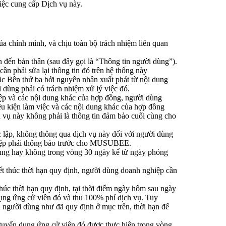
ệc cung cấp Dịch vụ này.
a chính mình, và chịu toàn bộ trách nhiệm liên quan
 đến bản thân (sau đây gọi là “Thông tin người dùng”).
ần phải sửa lại thông tin đó trên hệ thống này
 Bên thứ ba bởi nguyên nhân xuất phát từ nội dung
 dùng phải có trách nhiệm xử lý việc đó.
p và các nội dung khác của hợp đồng, người dùng
ều kiện làm việc và các nội dung khác của hợp đồng
h vụ này không phải là thông tin đảm bảo cuối cùng cho
 lập, không thông qua dịch vụ này đối với người dùng
ghiệp phải thông báo trước cho MUSUBEE.
 dụng hay không trong vòng 30 ngày kể từ ngày phỏng
t thúc thời hạn quy định, người dùng doanh nghiệp cần
húc thời hạn quy định, tại thời điểm ngày hôm sau ngày
dụng ứng cử viên đó và thu 100% phí dịch vụ. Tuy
ủa người dùng như đã quy định ở mục trên, thời hạn để
tuyển dụng ứng cử viên đó được thực hiện trong vòng