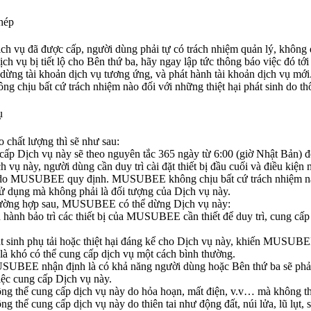
hép
ịch vụ đã được cấp, người dùng phải tự có trách nhiệm quản lý, không đ
dịch vụ bị tiết lộ cho Bên thứ ba, hãy ngay lập tức thông báo việc 
dừng tài khoản dịch vụ tương ứng, và phát hành tài khoản dịch vụ mới
hịu bất cứ trách nhiệm nào đối với những thiệt hại phát sinh do thông
ụ
 chất lượng thì sẽ như sau:
cấp Dịch vụ này sẽ theo nguyên tắc 365 ngày từ 6:00 (giờ Nhật Bản) đến
h vụ này, người dùng cần duy trì cài đặt thiết bị đầu cuối và điều kiện
 do MUSUBEE quy định. MUSUBEE không chịu bất cứ trách nhiệm nào đố
ử dụng mà không phải là đối tượng của Dịch vụ này.
rường hợp sau, MUSUBEE có thể dừng Dịch vụ này:
 hành bảo trì các thiết bị của MUSUBEE cần thiết để duy trì, cung cấp 
 sinh phụ tải hoặc thiệt hại đáng kể cho Dịch vụ này, khiến MUSUBE
là khó có thể cung cấp dịch vụ một cách bình thường.
UBEE nhận định là có khả năng người dùng hoặc Bên thứ ba sẽ phải ch
iệc cung cấp Dịch vụ này.
ng thể cung cấp dịch vụ này do hỏa hoạn, mất điện, v.v… mà không
g thể cung cấp dịch vụ này do thiên tai như động đất, núi lửa, lũ lụt,