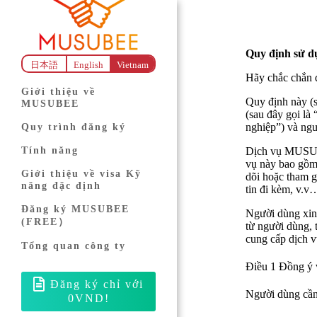
Quy định sử 
日本語
English
Vietnam
Hãy chắc chắn 
Giới thiệu về
Quy định này (
MUSUBEE
(sau đây gọi l
nghiệp”) và ngư
Quy trình đăng ký
Tính năng
Dịch vụ MUSUBE
vụ này bao gồm
Giới thiệu về visa Kỹ
dõi hoặc tham g
năng đặc định
tin đi kèm, v.v
Đăng ký MUSUBEE
Người dùng xin 
(FREE）
từ người dùng, 
cung cấp dịch v
Tổng quan công ty
Đ
iề
u 1
Đồng ý 
Đăng ký chỉ với
Người dùng cần 
0VND!